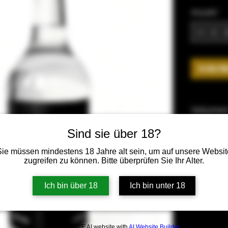
Anzahl
*
In den W
Volume
Sind sie über 18?
40%
Sie müssen mindestens 18 Jahre alt sein, um auf unsere Websit
zugreifen zu können. Bitte überprüfen Sie Ihr Alter.
Liter
Ich bin über 18
Ich bin unter 18
1,0L
Build a FREE AI website with
AI Website Builder