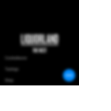
Cocktailkurse
Tastings
Shop
Store