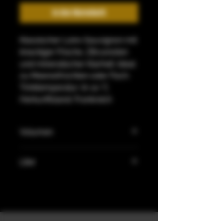
In den Warenkorb
Klassischer Loire-Sauvignon mit
knackiger Frische, Zitrusnoten
und mineralischer Klarheit. Ideal
zu Meeresfrüchten oder Fisch.
Trinktemperatur: 8–10 °C.
Herkunftsland: Frankreich
Volumen
12,5%
Liter
0,75L