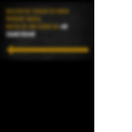
SOLLTEN SIE FRAGEN ZU EINEM
PRODUKT HABEN,
RUFEN SIE UNS GERNE AN
+49
15146726349