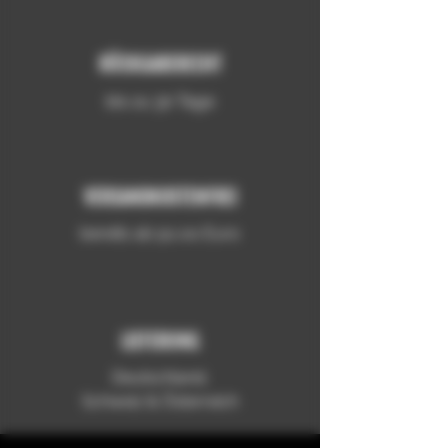
RÜCKGABERECHT
bis zu 30 Tage
VERSANDKOSTENFREI
bereits ab 50,00 Euro
LIEFERUNG
Deutschland,
Schweiz & Österreich