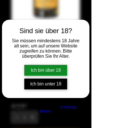
„Les Grenettes“
Sind sie über 18?
Touraine
Sie müssen mindestens 18 Jahre
alt sein, um auf unsere Website
Sauvignon Blanc
zugreifen zu können. Bitte
überprüfen Sie Ihr Alter.
– Domaine
Ich bin über 18
Beauséjour
Ich bin unter 18
Preis
16,90 €
Anzahl
*
Build a FREE AI website with
AI Website
Builder