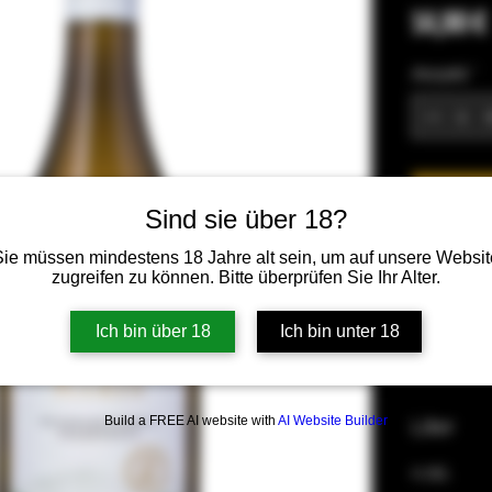
14,90 €
Anzahl
*
In den W
Sind sie über 18?
Sie müssen mindestens 18 Jahre alt sein, um auf unsere Websit
zugreifen zu können. Bitte überprüfen Sie Ihr Alter.
Volume
Ich bin über 18
Ich bin unter 18
12,5%
Build a FREE AI website with
AI Website Builder
Liter
0,75L