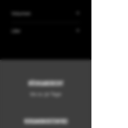
Volumen
45%
Liter
0,7L
RÜCKGABERECHT
bis zu 30 Tage
VERSANDKOSTENFREI