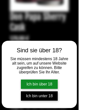
Don Papa Sherry
Cask
Preis
129,90 €
Sind sie über 18?
Anzahl
*
Sie müssen mindestens 18 Jahre
alt sein, um auf unsere Website
zugreifen zu können. Bitte
überprüfen Sie Ihr Alter.
In den Warenkorb
Ich bin über 18
Der
Don Papa Sherry Cask
ist
eine luxuriöse Limited Edition
Ich bin unter 18
von der philippinischen Insel
Negros
, die den ikonischen Don