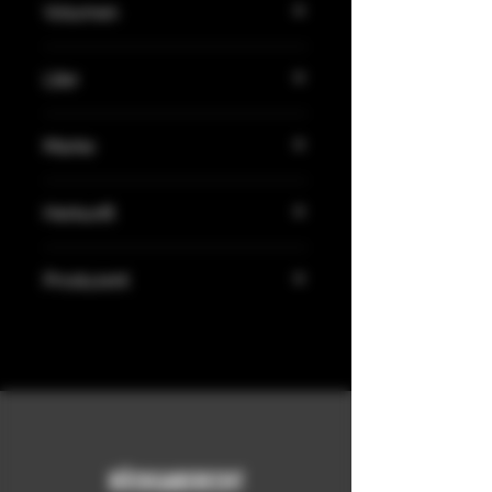
Volumen
47,2% Vol.
Liter
0,5L
Marke
ELG Gin
Herkunft
DŠnemark
Produzent
Stone Grange ApS, Fredensborgvej
60, 3480 Fredensborg, Danmark
RÜCKGABERECHT