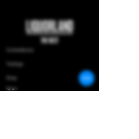
Cocktailkurse
Tastings
Shop
Store
_STORE
Rentzelstraße 33