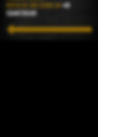
RUFEN SIE UNS GERNE AN
+49
15146726349