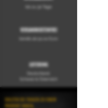
bis zu 30 Tage
VERSANDKOSTENFREI
bereits ab 50,00 Euro
LIEFERUNG
Deutschland,
Schweiz & Österreich
SOLLTEN SIE FRAGEN ZU EINEM
PRODUKT HABEN,