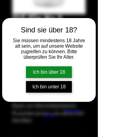
ELG Gin No.1
Sind sie über 18?
Preis
34,90 €
Sie müssen mindestens 18 Jahre
alt sein, um auf unsere Website
Anzahl
*
zugreifen zu können. Bitte
überprüfen Sie Ihr Alter.
Ich bin über 18
In den Warenkorb
Ich bin unter 18
Kristallklarer Allround-Gin auf 
Basis von Wacholderbeeren, 
Build a FREE AI website with
AI Website
Koriandersamen und dänischen 
Builder
Karotten.